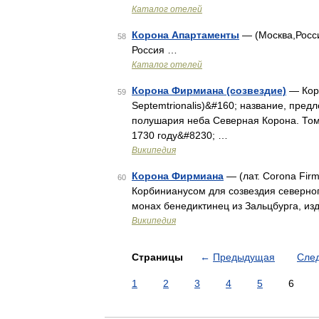
Каталог отелей
Корона Апартаменты
— (Москва,Росси
58
Россия …
Каталог отелей
Корона Фирмиана (созвездие)
— Коро
59
Septemtrionalis)&#160; название, пре
полушария неба Северная Корона. Тома
1730 году&#8230; …
Википедия
Корона Фирмиана
— (лат. Corona Fir
60
Корбинианусом для созвездия северно
монах бенедиктинец из Зальцбурга, изда
Википедия
Страницы
←
Предыдущая
Сле
1
2
3
4
5
6