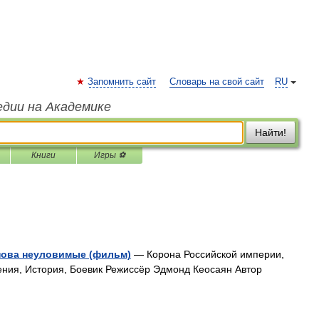
Запомнить сайт
Словарь на свой сайт
RU
едии на Академике
Найти!
Книги
Игры ⚽
нова неуловимые (фильм)
— Корона Российской империи,
ия, История, Боевик Режиссёр Эдмонд Кеосаян Автор