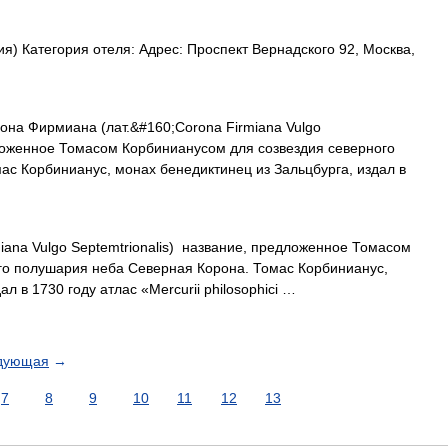
я) Категория отеля: Адрес: Проспект Вернадского 92, Москва,
на Фирмиана (лат.&#160;Corona Firmiana Vulgo
дложенное Томасом Корбинианусом для созвездия северного
с Корбинианус, монах бенедиктинец из Зальцбурга, издал в
miana Vulgo Septemtrionalis) название, предложенное Томасом
го полушария неба Северная Корона. Томас Корбинианус,
л в 1730 году атлас «Mercurii philosophici …
дующая
→
7
8
9
10
11
12
13