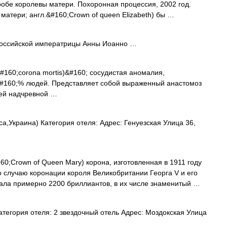
обе королевы матери. Похоронная процессия, 2002 год.
матери; англ.&#160;Crown of queen Elizabeth) бы …
оссийской императрицы Анны Иоанно …
#160;corona mortis)&#160; сосудистая аномалия,
#160;% людей. Представляет собой выраженный анастомоз
ней надчревной …
а,Украина) Категория отеля: Адрес: Генуезская Улица 36,
60;Crown of Queen Mary) корона, изготовленная в 1911 году
 случаю коронации короля Великобритании Георга V и его
жала примерно 2200 бриллиантов, в их числе знаменитый …
тегория отеля: 2 звездочный отель Адрес: Моздокская Улица