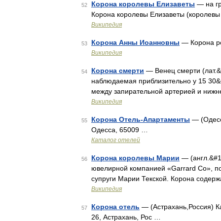
Корона королевы Елизаветы
— на гр
52
Корона королевы Елизаветы (королевы 
Википедия
Корона Анны Иоанновны
— Корона р
53
Википедия
Корона смерти
— Венец смерти (лат.&
54
наблюдаемая приблизительно у 15 30&
между запирательной артерией и ниж
Википедия
Корона Отель-Апартаменты
— (Одесс
55
Одесса, 65009 …
Каталог отелей
Корона королевы Марии
— (англ.&#1
56
ювелирной компанией «Garrard Co», по
супруги Марии Текской. Корона содер
Википедия
Корона отель
— (Астрахань,Россия) Ка
57
26, Астрахань, Рос …