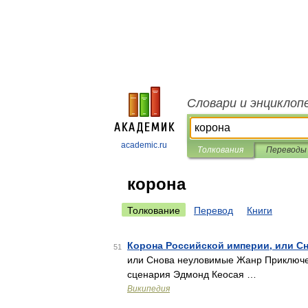
Словари и энциклоп
academic.ru
Толкования
Переводы
корона
Толкование
Перевод
Книги
Корона Российской империи, или С
51
или Снова неуловимые Жанр Приключен
сценария Эдмонд Кеосая …
Википедия